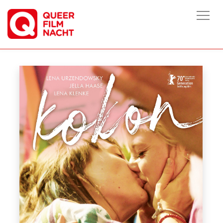
HOME
/
FILME
/
KOKON